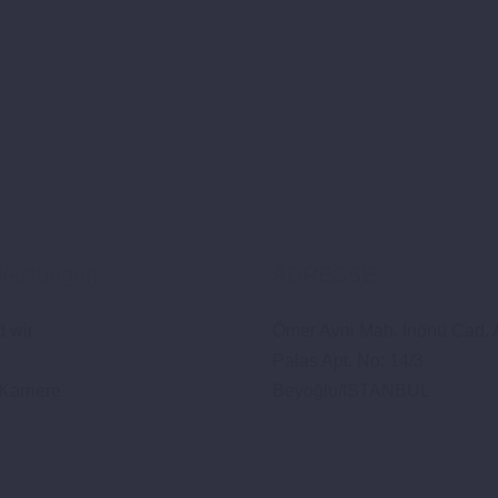
leistungen
ADRESSE
d wir
Ömer Avni Mah. İnönü Cad. 
Palas Apt. No: 14/3
Karriere
Beyoğlu/İSTANBUL