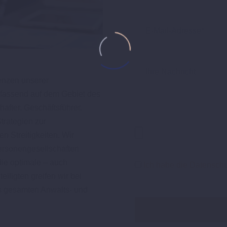
enzen unserer
mfassend auf dem Gebiet des
after, Geschäftsführer,
trategien zur
n Streitigkeiten. Wir
ersonengesellschaften
 die optimale – auch
Ich habe die Datenschu
iligten greifen wir bei
s gesamten Anwalts- und