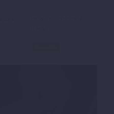
İnşaat ve Gayrimenkul
şmazlık
Hukuku
Devamını Gör
ruz