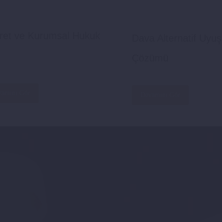
aret ve Kurumsal Hukuk
Dava Alternatif Uyu
Çözümü
vamını Gör
Devamını Gör
. Yılımızı Kutluyo