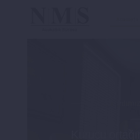
Anasayfa
33. yılımı
Kurucu ortağı