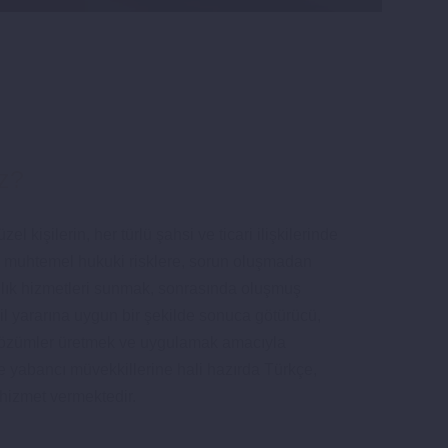
z?
l kişilerin, her türlü şahsi ve ticari ilişkilerinde
a, muhtemel hukuki risklere, sorun oluşmadan
nlık hizmetleri sunmak, sonrasında oluşmuş
l yararına uygun bir şekilde sonuca götürücü,
ı çözümler üretmek ve uygulamak amacıyla
e yabancı müvekkillerine hali hazırda Türkçe,
 hizmet vermektedir.