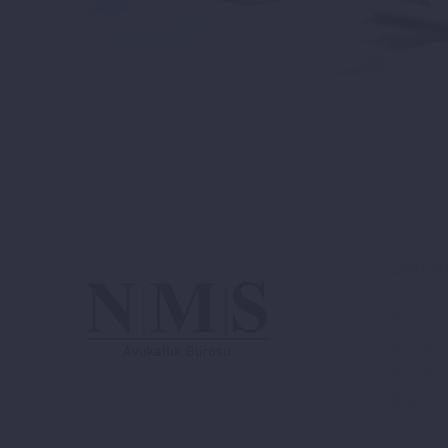
Servis
Biz Kim
KVKK
Kariyer
İletişim