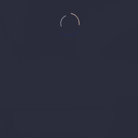
anışmanlığı hizmetleri vermek amacıyla kuruluşumuzdan bu yana 3
la bundan sonra da bu hizmetlerimizin devamını sağlamaya yöne
ve sevincini yaşıyoruz.
tken, müvekkil portföyümüzün, bizleri yeni müvekkillerimize tavs
üvekkillerimize sonsuz saygılarımızı ve teşekkürlerimizi sunuy
mıza ve adliye teşkilatımıza da en içten duygularla müteşekkir 
hep ön planda tutarak müvekkillerimizin haklarını korumak ama
ya devam edecektir. 33 yıllık desteğiniz ve güveniniz için teşek