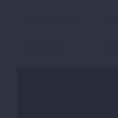
Bankacılık ve Finans
Tic
Devamını Gör
De
33