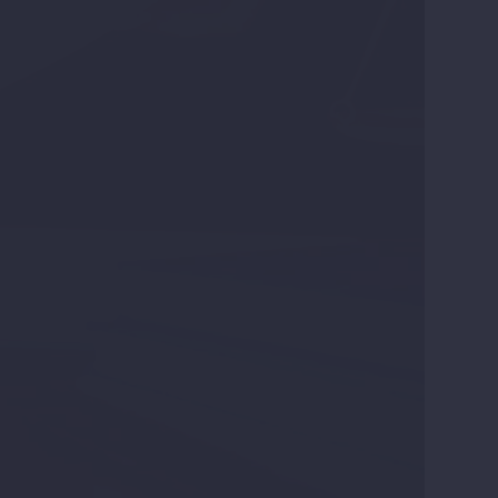
3 yıl geçti. Bugün bu hedefimizi gerçekleştirmiş
lik ümit ve inancımızı sizlerle paylaşmanın gurur
iye ve telkin eden müvekkillerimizden oluşmasıdır.
oruz. Bu yolculuğumuzda bize destek veren çalışma
olduğumuzu ifade etmek isteriz.
cı ile onların yanında olmak en önemli sorumluluk
kürlerimizle.