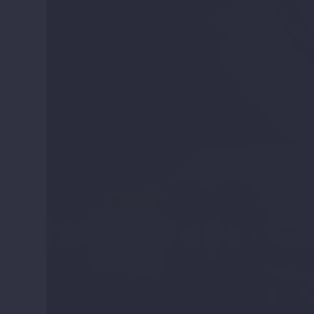
Uluslararası standartlarda avukatlık ve hukuk d
olmanın huzurunu ve giderek zenginleşen kadromuz
Bizlerde bu ümit ve inancı pekiştiren en önemli e
Bu nedenle, bizleri bu mutlu günlere ulaştıran m
arkadaşlarımıza, meslektaşları
Bugüne kadar olduğu gibi hedef ve değerlerimizi 
ilkemiz olma