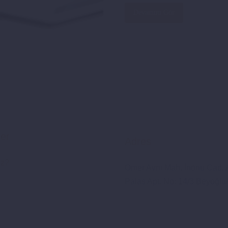
Devamını Gör
ler
Adres
iz?
Ömer Avni Mah. İnönü Cad. 
Palas Apt. No: 14/3 Beyoğlu/