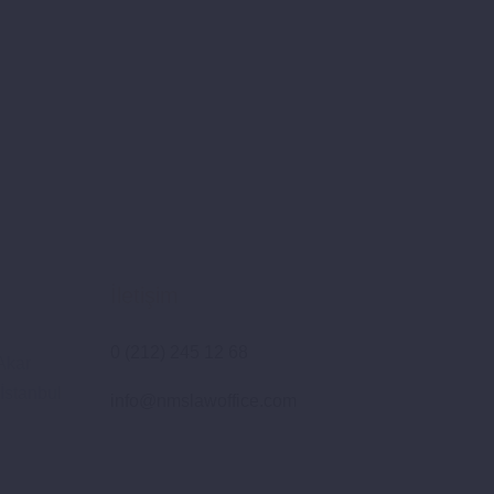
İletişim
0 (212) 245 12 68
Akar
İstanbul
info@nmslawoffice.com